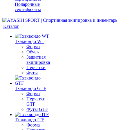
Подарочные
сертификаты
Каталог
Тхэквондо WT
Форма
Обувь
Защитная
экипировка
Перчатки
Футы
Тхэквондо GTF
Форма
Перчатки
GTF
Футы GTF
Тхэквондо ITF
Форма