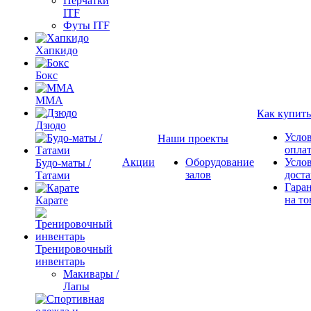
Перчатки
ITF
Футы ITF
Хапкидо
Бокс
ММА
Как купить
Дзюдо
Усло
Наши проекты
опла
Акции
Оборудование
Усло
Будо-маты /
залов
дост
Татами
Гара
на то
Карате
Тренировочный
инвентарь
Макивары /
Лапы