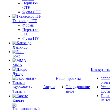
Перчатки
GTF
Футы GTF
Тхэквондо ITF
Форма
Перчатки
ITF
Футы ITF
Хапкидо
Бокс
ММА
Как купить
Дзюдо
Усло
Наши проекты
опла
Акции
Оборудование
Усло
Будо-маты /
залов
дост
Татами
Гара
на то
Карате