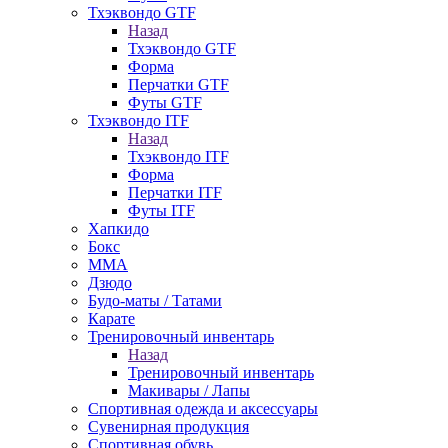
Тхэквондо GTF
Назад
Тхэквондо GTF
Форма
Перчатки GTF
Футы GTF
Тхэквондо ITF
Назад
Тхэквондо ITF
Форма
Перчатки ITF
Футы ITF
Хапкидо
Бокс
ММА
Дзюдо
Будо-маты / Татами
Карате
Тренировочный инвентарь
Назад
Тренировочный инвентарь
Макивары / Лапы
Cпортивная одежда и аксессуары
Сувенирная продукция
Спортивная обувь